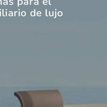
as para el
iario de lujo