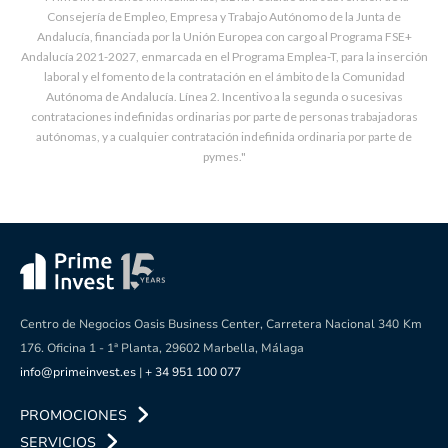
Consejería de Empleo, Empresa y Trabajo Autónomo de la Junta de
Andalucía, financiada por la Unión Europea con cargo al Programa FSE+
Andalucía 2021-2027, enmarcada en el Programa Emplea-T, para la inserción
laboral y el fomento de la contratación en el ámbito de la Comunidad
Autónoma de Andalucía. Línea 2. Incentivo a la segunda o sucesivas
contrataciones indefinidas ordinarias por parte de personas trabajadoras
autónomas, y a cualquier contratación indefinida ordinaria por parte de
pymes."
Centro de Negocios Oasis Business Center, Carretera Nacional 340
Km
176. Oficina 1 - 1ª Planta, 29602 Marbella, Málaga
info@primeinvest.es
|
+ 34 951 100 077
PROMOCIONES
SERVICIOS